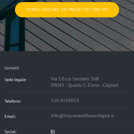
VORREI INIZIARE UN PROGETTO CON VOI
Contatti
Via S'Ecca Sarrideli 36B
Sede legale:
09045 - Quartu S. Elena - Cagliari
320 4238013
Telefono:
info@impresaedilesardegna.it
Email:
Social: