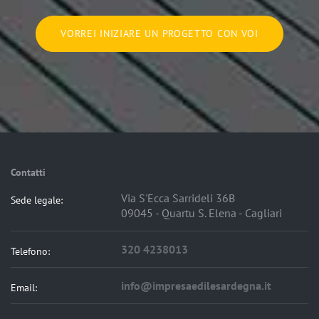
VORREI INIZIARE UN PROGETTO CON VOI
Contatti
Via S'Ecca Sarrideli 36B
Sede legale:
09045 - Quartu S. Elena - Cagliari
320 4238013
Telefono:
info@impresaedilesardegna.it
Email: