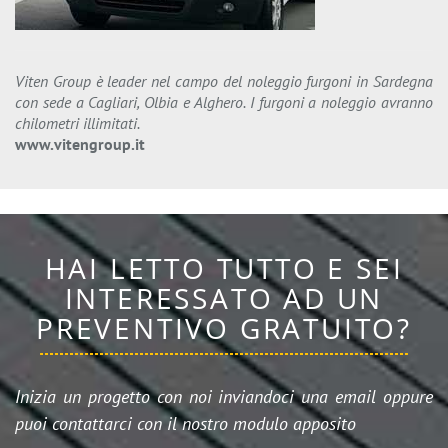
Viten Group è leader nel campo del noleggio furgoni in Sardegna
con sede a Cagliari, Olbia e Alghero. I furgoni a noleggio avranno
chilometri illimitati.
www.vitengroup.it
HAI LETTO TUTTO E SEI
INTERESSATO AD UN
PREVENTIVO GRATUITO?
Inizia un progetto con noi inviandoci una email oppure
puoi contattarci con il nostro modulo apposito