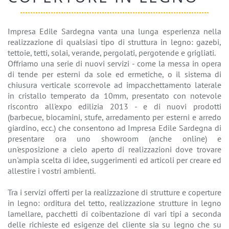
Impresa Edile Sardegna vanta una lunga esperienza nella
realizzazione di qualsiasi tipo di struttura in legno: gazebi,
tettoie, tetti, solai, verande, pergolati, pergotende e grigliati.
Offriamo una serie di nuovi servizi - come la messa in opera
di tende per esterni da sole ed ermetiche, o il sistema di
chiusura verticale scorrevole ad impacchettamento laterale
in cristallo temperato da 10mm, presentato con notevole
riscontro all'expo edilizia 2013 - e di nuovi prodotti
(barbecue, biocamini, stufe, arredamento per esterni e arredo
giardino, ecc.) che consentono ad Impresa Edile Sardegna di
presentare ora uno showroom (anche online) e
un'esposizione a cielo aperto di realizzazioni dove trovare
un'ampia scelta di idee, suggerimenti ed articoli per creare ed
allestire i vostri ambienti.
Tra i servizi offerti per la realizzazione di strutture e coperture
in legno: orditura del tetto, realizzazione strutture in legno
lamellare, pacchetti di coibentazione di vari tipi a seconda
delle richieste ed esigenze del cliente sia su legno che su