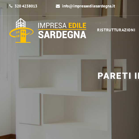
320 4238013
info@impresaedilesardegna.it
RISTRUTTURAZIONI
PARETI 