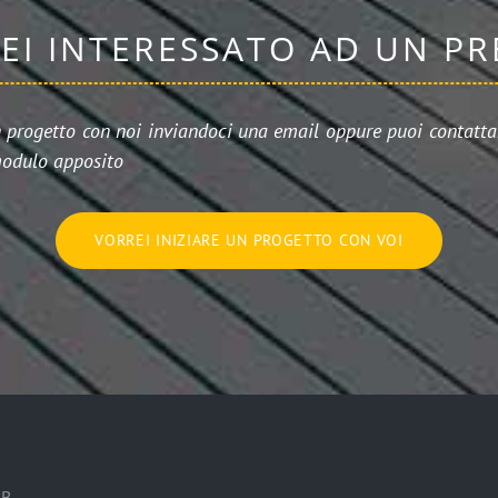
SEI INTERESSATO AD UN P
n progetto con noi inviandoci una email oppure puoi contattar
odulo apposito
VORREI INIZIARE UN PROGETTO CON VOI
6B