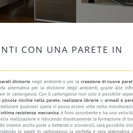
NTI CON UNA PARETE IN
pareti divisorie
negli ambienti o per la
creazione di nuove pareti
a alternativa per la divisione degli ambienti, grazie alle infin
are in cartongesso. Con il cartongesso non solo è possibile sepa
e piccole nicchie nella parete
,
realizzare librerie
o
armadi a par
alizzare qualsiasi opera vi possa essere utile nella ristrutturaz
'
ottima resistenza meccanica
, è fono assorbente e ha una velocit
lla realizzazione e riducendo drasticamente la formazione di tra
ile inserire anche porte a bettente o scorrevoli, sarà possibile ino
ndendo le pareti in cartongesso la perfetta e vera alternativa a