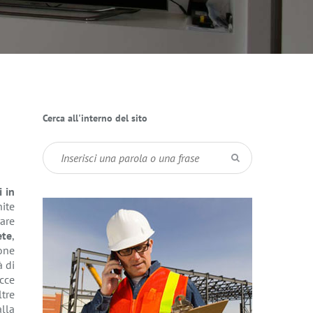
Cerca all'interno del sito
 in
ite
rare
ete
,
ione
à di
cce
ltre
lla