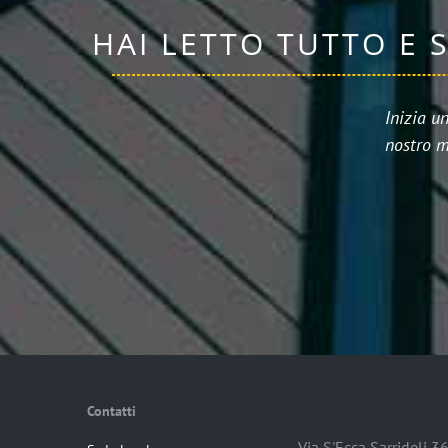
HAI LETTO TUTTO E 
Inizia u
nostro m
Contatti
Via S'Ecca Sarrideli 3