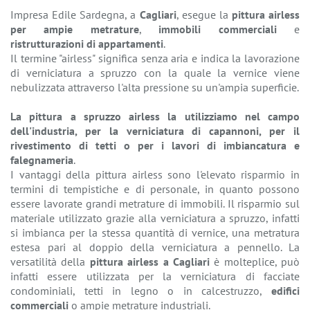
Impresa Edile Sardegna, a
Cagliari
, esegue la
pittura airless
per ampie metrature
,
immobili commerciali
e
ristrutturazioni di appartamenti
.
Il termine "airless" significa senza aria e indica la lavorazione
di verniciatura a spruzzo con la quale la vernice viene
nebulizzata attraverso l'alta pressione su un'ampia superficie.
La pittura a spruzzo airless la utilizziamo nel campo
dell'industria, per la verniciatura di capannoni, per il
rivestimento di tetti o per i lavori di imbiancatura e
falegnameria
.
I vantaggi della pittura airless sono l'elevato risparmio in
termini di tempistiche e di personale, in quanto possono
essere lavorate grandi metrature di immobili. Il risparmio sul
materiale utilizzato grazie alla verniciatura a spruzzo, infatti
si imbianca per la stessa quantità di vernice, una metratura
estesa pari al doppio della verniciatura a pennello. La
versatilità della
pittura airless a Cagliari
è molteplice, può
infatti essere utilizzata per la verniciatura di facciate
condominiali, tetti in legno o in calcestruzzo,
edifici
commerciali
o ampie metrature industriali.