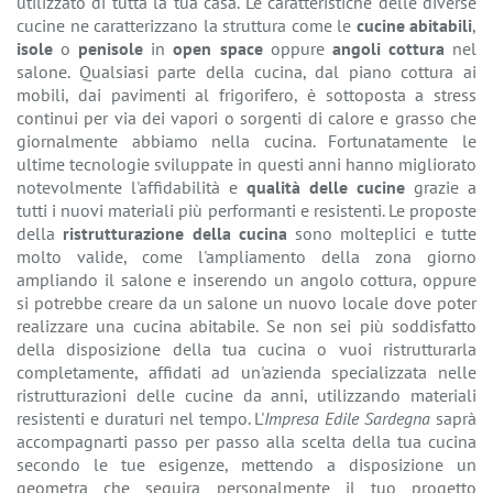
utilizzato di tutta la tua casa. Le caratteristiche delle diverse
cucine ne caratterizzano la struttura come le
cucine abitabili
,
isole
o
penisole
in
open space
oppure
angoli cottura
nel
salone. Qualsiasi parte della cucina, dal piano cottura ai
mobili, dai pavimenti al frigorifero, è sottoposta a stress
continui per via dei vapori o sorgenti di calore e grasso che
giornalmente abbiamo nella cucina. Fortunatamente le
ultime tecnologie sviluppate in questi anni hanno migliorato
notevolmente l'affidabilità e
qualità delle cucine
grazie a
tutti i nuovi materiali più performanti e resistenti. Le proposte
della
ristrutturazione della cucina
sono molteplici e tutte
molto valide, come l'ampliamento della zona giorno
ampliando il salone e inserendo un angolo cottura, oppure
si potrebbe creare da un salone un nuovo locale dove poter
realizzare una cucina abitabile. Se non sei più soddisfatto
della disposizione della tua cucina o vuoi ristrutturarla
completamente, affidati ad un'azienda specializzata nelle
ristrutturazioni delle cucine da anni, utilizzando materiali
resistenti e duraturi nel tempo. L'
Impresa Edile Sardegna
saprà
accompagnarti passo per passo alla scelta della tua cucina
secondo le tue esigenze, mettendo a disposizione un
geometra che seguira personalmente il tuo progetto