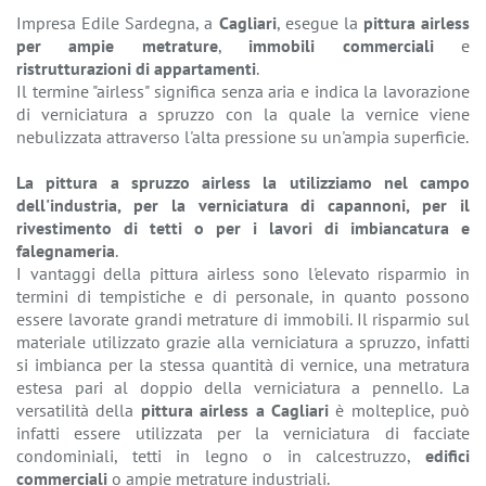
Impresa Edile Sardegna, a
Cagliari
, esegue la
pittura airless
per ampie metrature
,
immobili commerciali
e
ristrutturazioni di appartamenti
.
Il termine "airless" significa senza aria e indica la lavorazione
di verniciatura a spruzzo con la quale la vernice viene
nebulizzata attraverso l'alta pressione su un'ampia superficie.
La pittura a spruzzo airless la utilizziamo nel campo
dell'industria, per la verniciatura di capannoni, per il
rivestimento di tetti o per i lavori di imbiancatura e
falegnameria
.
I vantaggi della pittura airless sono l'elevato risparmio in
termini di tempistiche e di personale, in quanto possono
essere lavorate grandi metrature di immobili. Il risparmio sul
materiale utilizzato grazie alla verniciatura a spruzzo, infatti
si imbianca per la stessa quantità di vernice, una metratura
estesa pari al doppio della verniciatura a pennello. La
versatilità della
pittura airless a Cagliari
è molteplice, può
infatti essere utilizzata per la verniciatura di facciate
condominiali, tetti in legno o in calcestruzzo,
edifici
commerciali
o ampie metrature industriali.