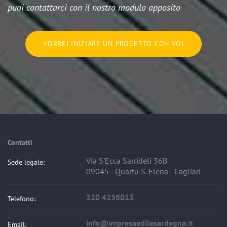
puoi contattarci con il nostro modulo apposito
VORREI INIZIARE UN PROGETTO CON VOI
Contatti
Via S'Ecca Sarrideli 36B
Sede legale:
09045 - Quartu S. Elena - Cagliari
320 4238013
Telefono:
info@impresaedilesardegna.it
Email: