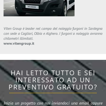
Viten Group è leader nel campo del noleggio furgoni in Sardegna
con sede a Cagliari, Olbia e Alghero. I furgoni a noleggio avranno
chilometri illimitati.
www.vitengroup.it
HAI LETTO TUTTO E SEI
INTERESSATO AD UN
PREVENTIVO GRATUITO?
Inizia un progetto con noi inviandoci una email oppure