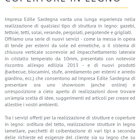
Impresa Edile Sardegna vanta una lunga esperienza nella
realizzazione di qualsiasi tipo di struttura in legno: gazebi,
tettoie, tetti, solai, verande, pergolati, pergotende e grigliati.
Offriamo una serie di nuovi servizi - come la messa in opera
di tende per esterni da sole ed ermetiche, o il sistema di
chiusura verticale scorrevole ad impacchettamento laterale
in cristallo temperato da 10mm, presentato con notevole
riscontro all'expo edilizia 2013 - e di nuovi prodotti
(barbecue, biocamini, stufe, arredamento per esterni e arredo
giardino, ecc.) che consentono ad Impresa Edile Sardegna di
presentare ora uno showroom (anche online) e
un'esposizione a cielo aperto di realizzazioni dove trovare
un'ampia scelta di idee, suggerimenti ed articoli per creare ed
allestire i vostri ambienti.
Tra i servizi offerti per la realizzazione di strutture e coperture
in legno: orditura del tetto, realizzazione strutture in legno
lamellare, pacchetti di coibentazione di vari tipi a seconda
delle richieste ed esigenze del cliente sia su legno che su