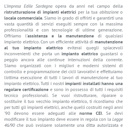
L'
Impresa Edile Sardegna
opera da anni nel campo della
ristrutturazione di impianti elettrici
per la tua
abitazione
o
locale commerciale
. Siamo in grado di offrirti e garantirti una
vasta quantità di servizi eseguiti sempre con la massima
professionalità e con tecnologie di ultime generazione.
Offriamo l'
assistenza e la manutenzione
di qualsiasi
impianto elettrico. Con un efficiente attività di
manutenzione
al tuo impianto elettrico
eviterai quegli spiacevoli
inconvenienti che porta un
impianto elettrico
guastarsi o
peggio ancora alle continue interruzioni della corrente.
Siamo organizzati con i migliori e moderni sistemi di
controllo e programmazione dei cicli lavorativi e effettuiamo
l'ottima esecuzione di tutti i lavori di manutenzione al tuo
impianto elettrico. Tutti i nostri
impianti installati hanno una
regolare certificazione
e sono in possesso di tutti i requisiti
tecnico professionali. Se vuoi ristrutturare, riparare o
sostituire il tuo vecchio impianto elettrico, ti ricordiamo che
per tutti gli impianti elettrici, anche quelli costruiti negli anni
'90 devono essere adeguati alle
norme CEI
. Se devi
modificare il tuo impianto deve essere in regola con la
Legge
46/90
che può svolgere solamente una ditta autorizzata e