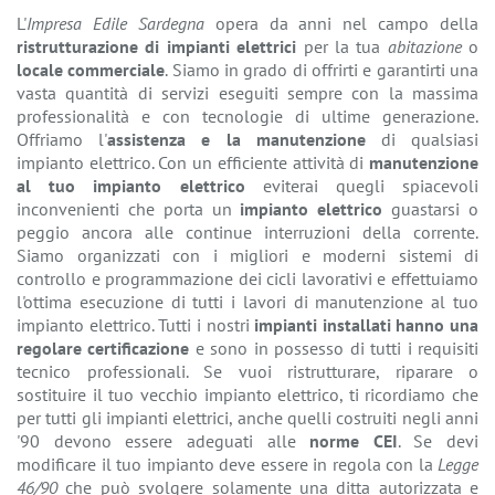
L'
Impresa Edile Sardegna
opera da anni nel campo della
ristrutturazione di impianti elettrici
per la tua
abitazione
o
locale commerciale
. Siamo in grado di offrirti e garantirti una
vasta quantità di servizi eseguiti sempre con la massima
professionalità e con tecnologie di ultime generazione.
Offriamo l'
assistenza e la manutenzione
di qualsiasi
impianto elettrico. Con un efficiente attività di
manutenzione
al tuo impianto elettrico
eviterai quegli spiacevoli
inconvenienti che porta un
impianto elettrico
guastarsi o
peggio ancora alle continue interruzioni della corrente.
Siamo organizzati con i migliori e moderni sistemi di
controllo e programmazione dei cicli lavorativi e effettuiamo
l'ottima esecuzione di tutti i lavori di manutenzione al tuo
impianto elettrico. Tutti i nostri
impianti installati hanno una
regolare certificazione
e sono in possesso di tutti i requisiti
tecnico professionali. Se vuoi ristrutturare, riparare o
sostituire il tuo vecchio impianto elettrico, ti ricordiamo che
per tutti gli impianti elettrici, anche quelli costruiti negli anni
'90 devono essere adeguati alle
norme CEI
. Se devi
modificare il tuo impianto deve essere in regola con la
Legge
46/90
che può svolgere solamente una ditta autorizzata e