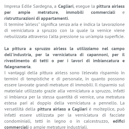
Impresa Edile Sardegna, a
Cagliari
, esegue la
pittura airless
per ampie metrature
,
immobili commerciali
e
ristrutturazioni di appartamenti
.
Il termine "airless" significa senza aria e indica la lavorazione
di verniciatura a spruzzo con la quale la vernice viene
nebulizzata attraverso l'alta pressione su un'ampia superficie.
La pittura a spruzzo airless la utilizziamo nel campo
dell'industria, per la verniciatura di capannoni, per il
rivestimento di tetti o per i lavori di imbiancatura e
falegnameria
.
I vantaggi della pittura airless sono l'elevato risparmio in
termini di tempistiche e di personale, in quanto possono
essere lavorate grandi metrature di immobili. Il risparmio sul
materiale utilizzato grazie alla verniciatura a spruzzo, infatti
si imbianca per la stessa quantità di vernice, una metratura
estesa pari al doppio della verniciatura a pennello. La
versatilità della
pittura airless a Cagliari
è molteplice, può
infatti essere utilizzata per la verniciatura di facciate
condominiali, tetti in legno o in calcestruzzo,
edifici
commerciali
o ampie metrature industriali.