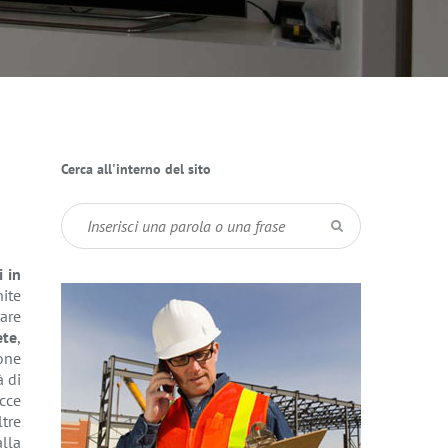
Cerca all'interno del sito
 in
ite
rare
ete
,
ione
à di
cce
ltre
lla