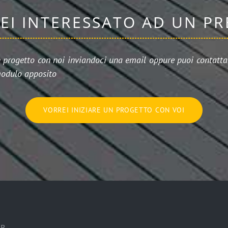
SEI INTERESSATO AD UN P
n progetto con noi inviandoci una email oppure puoi contattar
odulo apposito
VORREI INIZIARE UN PROGETTO CON VOI
6B