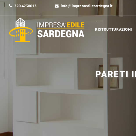
320 4238013
info@impresaedilesardegna.it
RISTRUTTURAZIONI
PARETI 