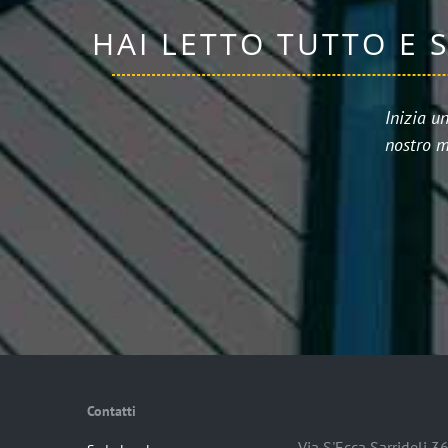
HAI LETTO TUTTO E 
Inizia u
nostro m
Contatti
Via S'Ecca Sarrideli 3