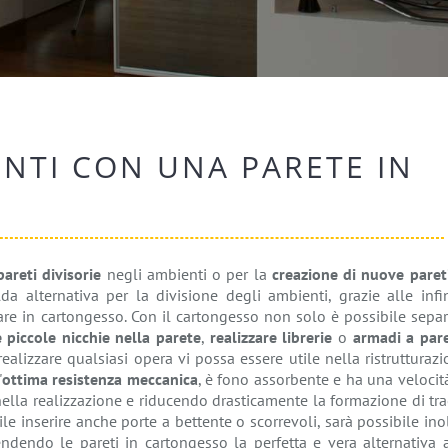
NTI CON UNA PARETE IN
pareti divisorie
negli ambienti o per la
creazione di nuove pareti
a alternativa per la divisione degli ambienti, grazie alle infin
are in cartongesso. Con il cartongesso non solo è possibile sepa
e piccole nicchie nella parete
,
realizzare librerie
o
armadi a par
alizzare qualsiasi opera vi possa essere utile nella ristrutturaz
'
ottima resistenza meccanica
, è fono assorbente e ha una velocit
lla realizzazione e riducendo drasticamente la formazione di tra
ile inserire anche porte a bettente o scorrevoli, sarà possibile ino
ndendo le pareti in cartongesso la perfetta e vera alternativa a