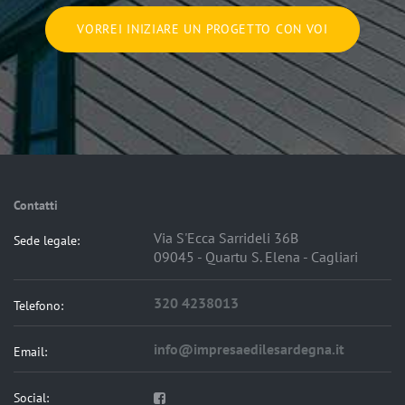
VORREI INIZIARE UN PROGETTO CON VOI
Contatti
Via S'Ecca Sarrideli 36B
Sede legale:
09045 - Quartu S. Elena - Cagliari
320 4238013
Telefono:
info@impresaedilesardegna.it
Email:
Social: