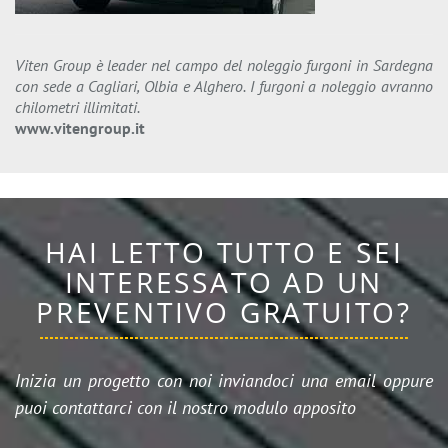
Viten Group è leader nel campo del noleggio furgoni in Sardegna
con sede a Cagliari, Olbia e Alghero. I furgoni a noleggio avranno
chilometri illimitati.
www.vitengroup.it
HAI LETTO TUTTO E SEI
INTERESSATO AD UN
PREVENTIVO GRATUITO?
Inizia un progetto con noi inviandoci una email oppure
puoi contattarci con il nostro modulo apposito