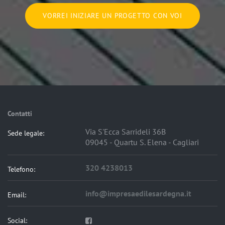
VORREI INIZIARE UN PROGETTO CON VOI
Contatti
Via S'Ecca Sarrideli 36B
Sede legale:
09045 - Quartu S. Elena - Cagliari
320 4238013
Telefono:
info@impresaedilesardegna.it
Email:
Social: