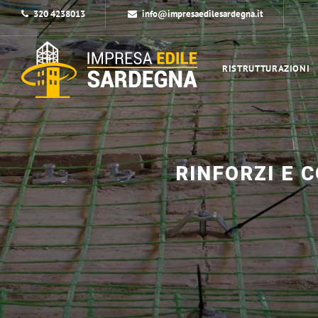
320 4238013
info@impresaedilesardegna.it
RISTRUTTURAZIONI
RINFORZI E 