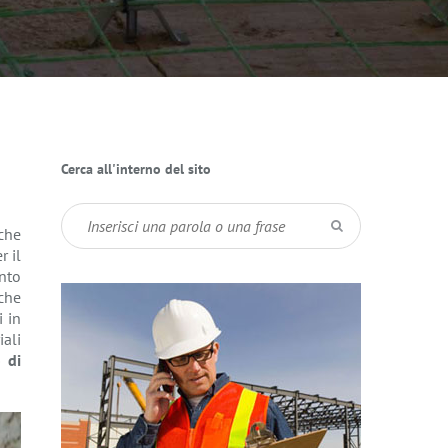
Cerca all'interno del sito
che
r il
ento
che
i in
ali
 di