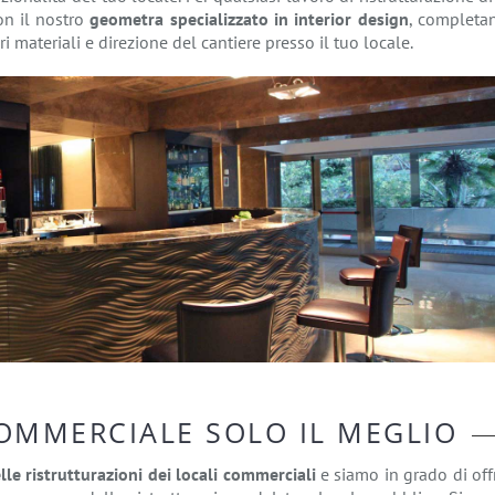
n il nostro
geometra specializzato in interior design
, completa
 materiali e direzione del cantiere presso il tuo locale.
COMMERCIALE SOLO IL MEGLIO
le ristrutturazioni dei locali commerciali
e siamo in grado di offr