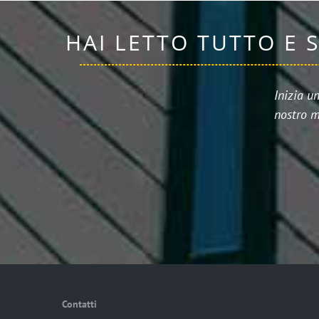
HAI LETTO TUTTO E 
Inizia u
nostro m
Contatti