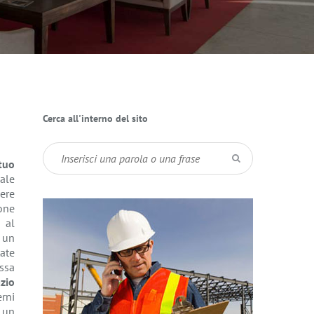
Cerca all'interno del sito
 tuo
cale
ere
ione
 al
 un
ate
ssa
zio
rni
i un