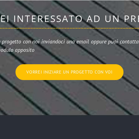
SEI INTERESSATO AD UN P
n progetto con noi inviandoci una email oppure puoi contattar
odulo apposito
VORREI INIZIARE UN PROGETTO CON VOI