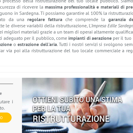
 processo della ristrutturazione del tuo locale pubblico. Siamo
icurezza di ricevere la
massima professionalità e materiali di pre
guono in Sardegna. Ti possiamo garantire al 100% la ristrutturaz
nato da una
regolare fattura
che comprende la
garanzia de
utte le diverse variabili della ristrutturazione, L'
Impresa Edile Sardeg
ei migliori materiali grazie a un team di operai altamente qualifica
i adeguato per il pubblico, come
impianti di aerazione
per il tuo
zazione
o
estrazione dell'aria
. Tutti i nostri servizi si svolgono se
dar via poi alla ristrutturazione del tuo locale commerciale a re
ne
utare i
to.
VO