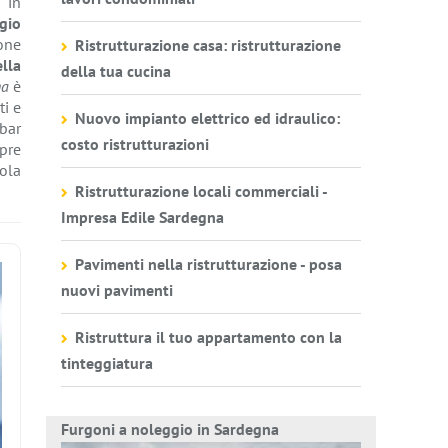
 in
gio
ione
Ristrutturazione casa: ristrutturazione
lla
della tua cucina
na
è
ti e
Nuovo impianto elettrico ed idraulico:
 bar
costo ristrutturazioni
mpre
gola
Ristrutturazione locali commerciali -
Impresa Edile Sardegna
Pavimenti nella ristrutturazione - posa
nuovi pavimenti
Ristruttura il tuo appartamento con la
tinteggiatura
Furgoni a noleggio in Sardegna