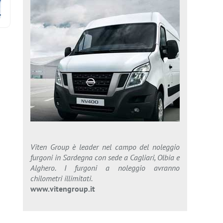
Viten Group è leader nel campo del noleggio
furgoni in Sardegna con sede a Cagliari, Olbia e
Alghero. I furgoni a noleggio avranno
chilometri illimitati.
www.vitengroup.it