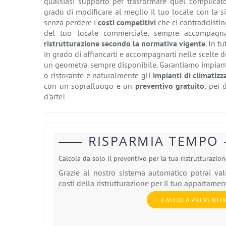
qualsiasi supporto per trasformare quel complicato
grado di modificare al meglio il tuo locale con la s
senza perdere i
costi competitivi
che ci contraddistin
del tuo locale commerciale, sempre accompag
ristrutturazione secondo la normativa vigente
. In t
in grado di affiancarti e accompagnarti nelle scelte d
un geometra sempre disponibile. Garantiamo impiant
o ristorante e naturalmente gli
impianti di climatiz
con un sopralluogo e un
preventivo gratuito
, per 
d'arte!
RISPARMIA TEMPO
Calcola da solo il preventivo per la tua ristrutturazio
Grazie al nostro sistema automatico potrai val
costi della ristrutturazione per il tuo appartamen
CALCOLA PREVENTI