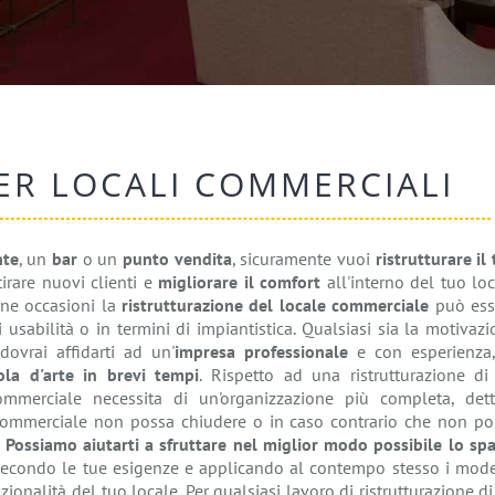
ER LOCALI COMMERCIALI
nte
, un
bar
o un
punto vendita
, sicuramente vuoi
ristrutturare il
rare nuovi clienti e
migliorare il comfort
all'interno del tuo lo
une occasioni la
ristrutturazione del locale commerciale
può ess
usabilità o in termini di impiantistica. Qualsiasi sia la motivaz
dovrai affidarti ad un'
impresa professionale
e con esperienza,
ola d'arte in brevi tempi
. Rispetto ad una ristrutturazione di
ommerciale necessita di un'organizzazione più completa, dett
 commerciale non possa chiudere o in caso contrario che non po
.
Possiamo aiutarti a sfruttare nel miglior modo possibile lo spa
econdo le tue esigenze e applicando al contempo stesso i mode
zionalità del tuo locale. Per qualsiasi lavoro di ristrutturazione d