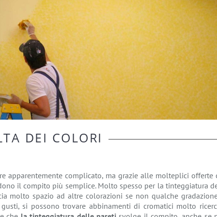
LTA DEI COLORI
 apparentemente complicato, ma grazie alle molteplici offerte 
ono il compito più semplice. Molto spesso per la tinteggiatura d
ia molto spazio ad altre colorazioni se non qualche gradazione
 gusti, si possono trovare abbinamenti di cromatici molto ricerc
are che
la tinteggiatura delle pareti
svolge il compito, anche se 