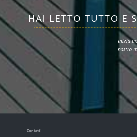
HAI LETTO TUTTO E 
Inizia u
nostro m
Contatti