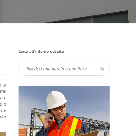
Cerca all'interno del sito
e la
rai
sare
e o
o e
usto