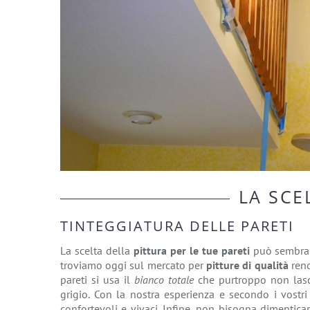
LA SCE
TINTEGGIATURA DELLE PARETI
La scelta della
pittura per le tue pareti
può sembrare
troviamo oggi sul mercato per
pitture di qualità
rend
pareti si usa il
bianco totale
che purtroppo non lasc
grigio. Con la nostra esperienza e secondo i vostri
confortevoli e vivaci. Infine, non bisogna dimentic