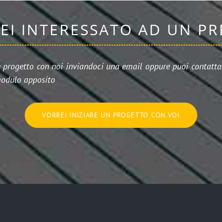
SEI INTERESSATO AD UN P
n progetto con noi inviandoci una email oppure puoi contattar
odulo apposito
VORREI INIZIARE UN PROGETTO CON VOI