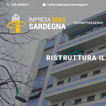
320 4238013
info@impresaedilesardegna.it
RISTRUTTURAZIONI
RISTRUTTURA I