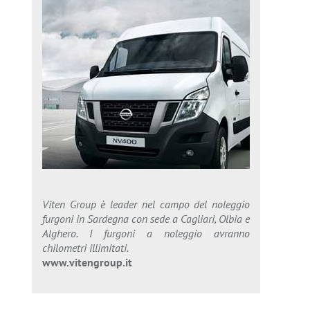
Viten Group è leader nel campo del noleggio
furgoni in Sardegna con sede a Cagliari, Olbia e
Alghero. I furgoni a noleggio avranno
chilometri illimitati.
www.vitengroup.it