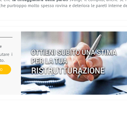
he purtroppo molto spesso rovina e deteriora le pareti interne d
ne
utare i
to.
VO