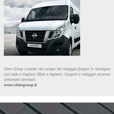
Viten Group è leader nel campo del noleggio furgoni in Sardegna
con sede a Cagliari, Olbia e Alghero. I furgoni a noleggio avranno
chilometri illimitati.
www.vitengroup.it