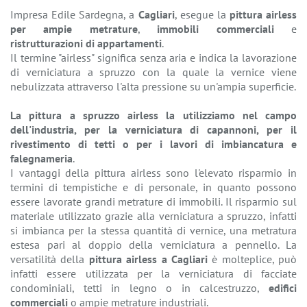
Impresa Edile Sardegna, a
Cagliari
, esegue la
pittura airless
per ampie metrature
,
immobili commerciali
e
ristrutturazioni di appartamenti
.
Il termine "airless" significa senza aria e indica la lavorazione
di verniciatura a spruzzo con la quale la vernice viene
nebulizzata attraverso l'alta pressione su un'ampia superficie.
La pittura a spruzzo airless la utilizziamo nel campo
dell'industria, per la verniciatura di capannoni, per il
rivestimento di tetti o per i lavori di imbiancatura e
falegnameria
.
I vantaggi della pittura airless sono l'elevato risparmio in
termini di tempistiche e di personale, in quanto possono
essere lavorate grandi metrature di immobili. Il risparmio sul
materiale utilizzato grazie alla verniciatura a spruzzo, infatti
si imbianca per la stessa quantità di vernice, una metratura
estesa pari al doppio della verniciatura a pennello. La
versatilità della
pittura airless a Cagliari
è molteplice, può
infatti essere utilizzata per la verniciatura di facciate
condominiali, tetti in legno o in calcestruzzo,
edifici
commerciali
o ampie metrature industriali.