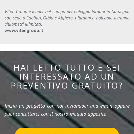
Viten Group è leader nel campo del noleggio furgoni in Sardegna
con sede a Cagliari, Olbia e Alghero. I furgoni a noleggio avranno
chilometri illimitati.
www.vitengroup.it
HAI LETTO TUTTO E SEI
INTERESSATO AD UN
PREVENTIVO GRATUITO?
Inizia un progetto con noi inviandoci una email oppure
puoi contattarci con il nostro modulo apposito