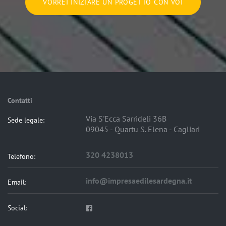
VORREI INIZIARE UN PROGETTO CON VOI
Contatti
Via S'Ecca Sarrideli 36B
Sede legale:
09045 - Quartu S. Elena - Cagliari
320 4238013
Telefono:
info@impresaedilesardegna.it
Email:
Social: