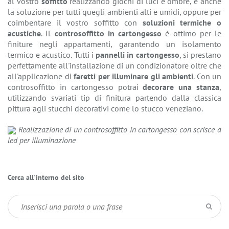
al vostro
soffitto
realizzando giochi di luci e ombre, è anche
la soluzione per tutti quegli ambienti alti e umidi, oppure per
coimbentare il vostro soffitto con
soluzioni termiche o
acustiche
. Il
controsoffitto in cartongesso
è ottimo per le
finiture negli appartamenti, garantendo un isolamento
termico e acustico. Tutti i
pannelli in cartongesso
, si prestano
perfettamente all'installazione di un condizionatore oltre che
all'applicazione di
faretti per illuminare gli ambienti
. Con un
controsoffitto in cartongesso potrai
decorare una stanza
,
utilizzando svariati tip di finitura partendo dalla classica
pittura agli stucchi decorativi come lo stucco veneziano.
Realizzazione di un controsoffitto in cartongesso con scrisce a
led per illuminazione
Cerca all'interno del sito