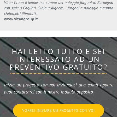
Viten Group è leader nel campo del noleggio furgoni in Sardegna
con sede a Cagliari, Olbia e Alghero. I furgoni a noleggio avranno
chilometri illimitati.
www.vitengroup.it
HAI LETTO TUTTO E SEI
INTERESSATO AD UN
PREVENTIVO GRATUITO?
Inizia un progetto con noi inviandoci una email oppure
puoi contattarci con il nostro modulo apposito
VORREI INIZIARE UN PROGETTO CON VOI