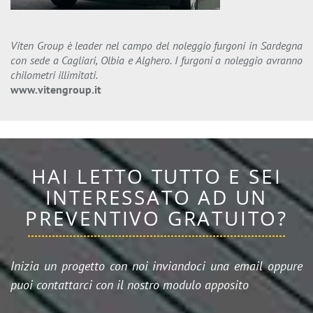
Viten Group è leader nel campo del noleggio furgoni in Sardegna
con sede a Cagliari, Olbia e Alghero. I furgoni a noleggio avranno
chilometri illimitati.
www.vitengroup.it
HAI LETTO TUTTO E SEI
INTERESSATO AD UN
PREVENTIVO GRATUITO?
Inizia un progetto con noi inviandoci una email oppure
puoi contattarci con il nostro modulo apposito