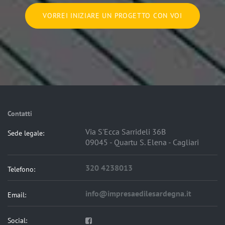
VORREI INIZIARE UN PROGETTO CON VOI
Contatti
Via S'Ecca Sarrideli 36B
Sede legale:
09045 - Quartu S. Elena - Cagliari
320 4238013
Telefono:
info@impresaedilesardegna.it
Email:
Social: