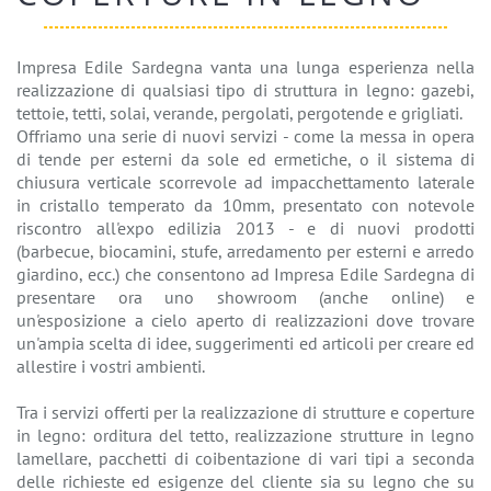
Impresa Edile Sardegna vanta una lunga esperienza nella
realizzazione di qualsiasi tipo di struttura in legno: gazebi,
tettoie, tetti, solai, verande, pergolati, pergotende e grigliati.
Offriamo una serie di nuovi servizi - come la messa in opera
di tende per esterni da sole ed ermetiche, o il sistema di
chiusura verticale scorrevole ad impacchettamento laterale
in cristallo temperato da 10mm, presentato con notevole
riscontro all'expo edilizia 2013 - e di nuovi prodotti
(barbecue, biocamini, stufe, arredamento per esterni e arredo
giardino, ecc.) che consentono ad Impresa Edile Sardegna di
presentare ora uno showroom (anche online) e
un'esposizione a cielo aperto di realizzazioni dove trovare
un'ampia scelta di idee, suggerimenti ed articoli per creare ed
allestire i vostri ambienti.
Tra i servizi offerti per la realizzazione di strutture e coperture
in legno: orditura del tetto, realizzazione strutture in legno
lamellare, pacchetti di coibentazione di vari tipi a seconda
delle richieste ed esigenze del cliente sia su legno che su