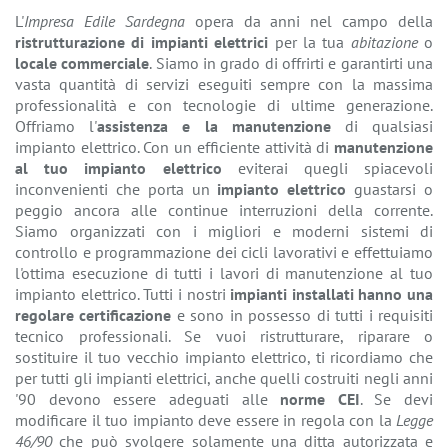
L'
Impresa Edile Sardegna
opera da anni nel campo della
ristrutturazione di impianti elettrici
per la tua
abitazione
o
locale commerciale
. Siamo in grado di offrirti e garantirti una
vasta quantità di servizi eseguiti sempre con la massima
professionalità e con tecnologie di ultime generazione.
Offriamo l'
assistenza e la manutenzione
di qualsiasi
impianto elettrico. Con un efficiente attività di
manutenzione
al tuo impianto elettrico
eviterai quegli spiacevoli
inconvenienti che porta un
impianto elettrico
guastarsi o
peggio ancora alle continue interruzioni della corrente.
Siamo organizzati con i migliori e moderni sistemi di
controllo e programmazione dei cicli lavorativi e effettuiamo
l'ottima esecuzione di tutti i lavori di manutenzione al tuo
impianto elettrico. Tutti i nostri
impianti installati hanno una
regolare certificazione
e sono in possesso di tutti i requisiti
tecnico professionali. Se vuoi ristrutturare, riparare o
sostituire il tuo vecchio impianto elettrico, ti ricordiamo che
per tutti gli impianti elettrici, anche quelli costruiti negli anni
'90 devono essere adeguati alle
norme CEI
. Se devi
modificare il tuo impianto deve essere in regola con la
Legge
46/90
che può svolgere solamente una ditta autorizzata e