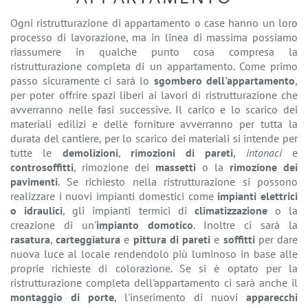
Ogni ristrutturazione di appartamento o case hanno un loro
processo di lavorazione, ma in linea di massima possiamo
riassumere in qualche punto cosa compresa la
ristrutturazione completa di un appartamento. Come primo
passo sicuramente ci sarà lo
sgombero dell'appartamento
,
per poter offrire spazi liberi ai lavori di ristrutturazione che
avverranno nelle fasi successive. Il carico e lo scarico dei
materiali edilizi e delle forniture avverranno per tutta la
durata del cantiere, per lo scarico dei materiali si intende per
tutte le
demolizioni
,
rimozioni di pareti
,
intonaci
e
controsoffitti
, rimozione dei
massetti
o la
rimozione dei
pavimenti
. Se richiesto nella ristrutturazione si possono
realizzare i nuovi impianti domestici come
impianti elettrici
o idraulici
, gli impianti termici di
climatizzazione
o la
creazione di un'
impianto domotico
. Inoltre ci sarà la
rasatura
,
carteggiatura
e
pittura di pareti
e
soffitti
per dare
nuova luce al locale rendendolo più luminoso in base alle
proprie richieste di colorazione. Se si è optato per la
ristrutturazione completa dell'appartamento ci sarà anche il
montaggio di porte
, l'inserimento di nuovi
apparecchi