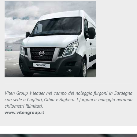
Viten Group è leader nel campo del noleggio furgoni in Sardegna
con sede a Cagliari, Olbia e Alghero. I furgoni a noleggio avranno
chilometri illimitati.
www.vitengroup.it