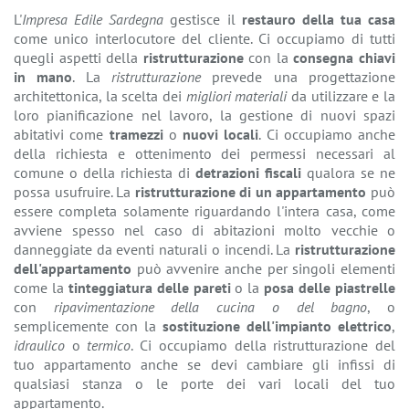
L'
Impresa Edile Sardegna
gestisce il
restauro della tua casa
come unico interlocutore del cliente. Ci occupiamo di tutti
quegli aspetti della
ristrutturazione
con la
consegna chiavi
in mano
. La
ristrutturazione
prevede una progettazione
architettonica, la scelta dei
migliori materiali
da utilizzare e la
loro pianificazione nel lavoro, la gestione di nuovi spazi
abitativi come
tramezzi
o
nuovi locali
. Ci occupiamo anche
della richiesta e ottenimento dei permessi necessari al
comune o della richiesta di
detrazioni fiscali
qualora se ne
possa usufruire. La
ristrutturazione di un appartamento
può
essere completa solamente riguardando l'intera casa, come
avviene spesso nel caso di abitazioni molto vecchie o
danneggiate da eventi naturali o incendi. La
ristrutturazione
dell'appartamento
può avvenire anche per singoli elementi
come la
tinteggiatura delle pareti
o la
posa delle piastrelle
con
ripavimentazione della cucina o del bagno
, o
semplicemente con la
sostituzione dell'impianto elettrico
,
idraulico
o
termico
. Ci occupiamo della ristrutturazione del
tuo appartamento anche se devi cambiare gli infissi di
qualsiasi stanza o le porte dei vari locali del tuo
appartamento.