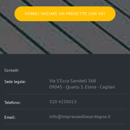
VORREI INIZIARE UN PROGETTO CON VOI
Contatti
Via S'Ecca Sarrideli 36B
Sede legale:
09045 - Quartu S. Elena - Cagliari
320 4238013
Telefono:
info@impresaedilesardegna.it
Email: