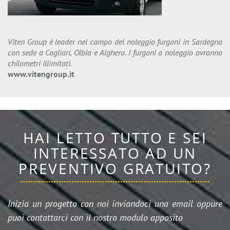
Viten Group è leader nel campo del noleggio furgoni in Sardegna
con sede a Cagliari, Olbia e Alghero. I furgoni a noleggio avranno
chilometri illimitati.
www.vitengroup.it
HAI LETTO TUTTO E SEI
INTERESSATO AD UN
PREVENTIVO GRATUITO?
Inizia un progetto con noi inviandoci una email oppure
puoi contattarci con il nostro modulo apposito