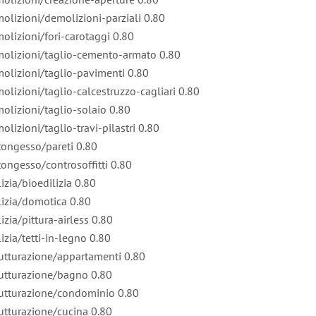
molizioni/demolizioni-parziali
0.80
molizioni/fori-carotaggi
0.80
emolizioni/taglio-cemento-armato
0.80
emolizioni/taglio-pavimenti
0.80
molizioni/taglio-calcestruzzo-cagliari
0.80
molizioni/taglio-solaio
0.80
olizioni/taglio-travi-pilastri
0.80
rtongesso/pareti
0.80
rtongesso/controsoffitti
0.80
izia/bioedilizia
0.80
ilizia/domotica
0.80
izia/pittura-airless
0.80
izia/tetti-in-legno
0.80
trutturazione/appartamenti
0.80
trutturazione/bagno
0.80
trutturazione/condominio
0.80
rutturazione/cucina
0.80