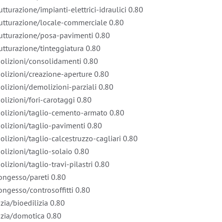
tturazione/impianti-elettrici-idraulici
0.80
trutturazione/locale-commerciale
0.80
trutturazione/posa-pavimenti
0.80
rutturazione/tinteggiatura
0.80
molizioni/consolidamenti
0.80
olizioni/creazione-aperture
0.80
olizioni/demolizioni-parziali
0.80
olizioni/fori-carotaggi
0.80
molizioni/taglio-cemento-armato
0.80
olizioni/taglio-pavimenti
0.80
lizioni/taglio-calcestruzzo-cagliari
0.80
olizioni/taglio-solaio
0.80
lizioni/taglio-travi-pilastri
0.80
tongesso/pareti
0.80
ongesso/controsoffitti
0.80
zia/bioedilizia
0.80
lizia/domotica
0.80