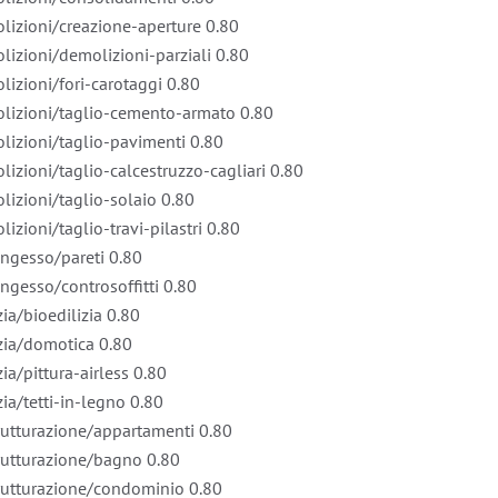
olizioni/creazione-aperture
0.80
olizioni/demolizioni-parziali
0.80
olizioni/fori-carotaggi
0.80
molizioni/taglio-cemento-armato
0.80
olizioni/taglio-pavimenti
0.80
lizioni/taglio-calcestruzzo-cagliari
0.80
olizioni/taglio-solaio
0.80
izioni/taglio-travi-pilastri
0.80
tongesso/pareti
0.80
ongesso/controsoffitti
0.80
zia/bioedilizia
0.80
lizia/domotica
0.80
zia/pittura-airless
0.80
zia/tetti-in-legno
0.80
trutturazione/appartamenti
0.80
strutturazione/bagno
0.80
strutturazione/condominio
0.80