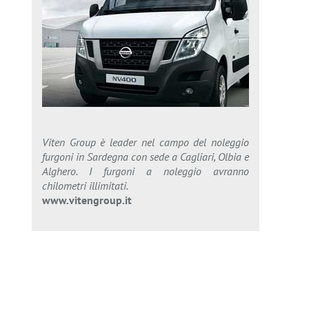
Viten Group è leader nel campo del noleggio
furgoni in Sardegna con sede a Cagliari, Olbia e
Alghero. I furgoni a noleggio avranno
chilometri illimitati.
www.vitengroup.it