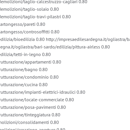
demolizioni/taglio-calcestruzzo-cagliari
0.80
demolizioni/taglio-solaio
0.80
emolizioni/taglio-travi-pilastri
0.80
/cartongesso/pareti
0.80
cartongesso/controsoffitti
0.80
dilizia/bioedilizia
0.80
http://impresaedilesardegna.it/ogliastra/b
egna.it/ogliastra/bari-sardo/edilizia/pittura-airless
0.80
dilizia/tetti-in-legno
0.80
strutturazione/appartamenti
0.80
strutturazione/bagno
0.80
strutturazione/condominio
0.80
trutturazione/cucina
0.80
rutturazione/impianti-elettrici-idraulici
0.80
strutturazione/locale-commerciale
0.80
strutturazione/posa-pavimenti
0.80
trutturazione/tinteggiatura
0.80
emolizioni/consolidamenti
0.80
emolizioni/creazione-aperture
0.80