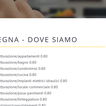
EGNA - DOVE SIAMO
trutturazione/appartamenti
0.80
trutturazione/bagno
0.80
trutturazione/condominio
0.80
rutturazione/cucina
0.80
tturazione/impianti-elettrici-idraulici
0.80
trutturazione/locale-commerciale
0.80
trutturazione/posa-pavimenti
0.80
rutturazione/tinteggiatura
0.80
molizioni/consolidamenti
0.80