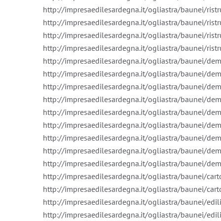
http://impresaedilesardegna.it/ogliastra/baunei/ristru
http://impresaedilesardegna.it/ogliastra/baunei/ris
http://impresaedilesardegna.it/ogliastra/baunei/ris
http://impresaedilesardegna.it/ogliastra/baunei/rist
http://impresaedilesardegna.it/ogliastra/baunei/de
http://impresaedilesardegna.it/ogliastra/baunei/dem
http://impresaedilesardegna.it/ogliastra/baunei/dem
http://impresaedilesardegna.it/ogliastra/baunei/dem
http://impresaedilesardegna.it/ogliastra/baunei/de
http://impresaedilesardegna.it/ogliastra/baunei/dem
http://impresaedilesardegna.it/ogliastra/baunei/demo
http://impresaedilesardegna.it/ogliastra/baunei/dem
http://impresaedilesardegna.it/ogliastra/baunei/demo
http://impresaedilesardegna.it/ogliastra/baunei/car
http://impresaedilesardegna.it/ogliastra/baunei/cart
http://impresaedilesardegna.it/ogliastra/baunei/edili
http://impresaedilesardegna.it/ogliastra/baunei/edi