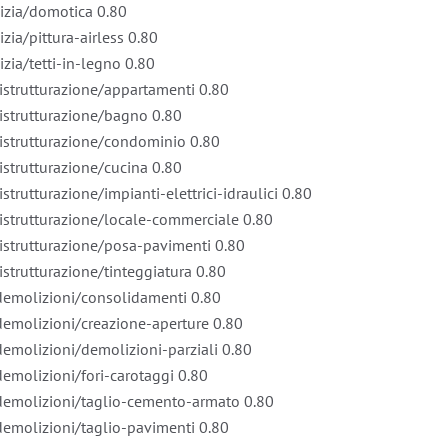
lizia/domotica
0.80
izia/pittura-airless
0.80
izia/tetti-in-legno
0.80
ristrutturazione/appartamenti
0.80
ristrutturazione/bagno
0.80
/ristrutturazione/condominio
0.80
ristrutturazione/cucina
0.80
strutturazione/impianti-elettrici-idraulici
0.80
/ristrutturazione/locale-commerciale
0.80
ristrutturazione/posa-pavimenti
0.80
istrutturazione/tinteggiatura
0.80
/demolizioni/consolidamenti
0.80
/demolizioni/creazione-aperture
0.80
demolizioni/demolizioni-parziali
0.80
demolizioni/fori-carotaggi
0.80
o/demolizioni/taglio-cemento-armato
0.80
/demolizioni/taglio-pavimenti
0.80