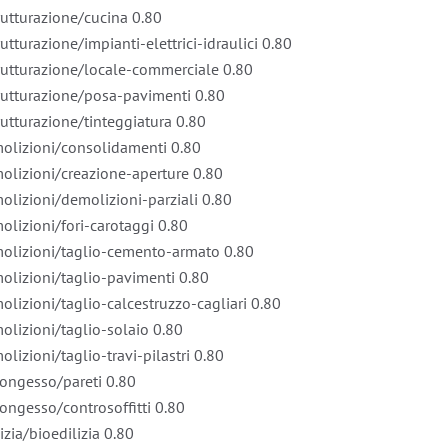
trutturazione/cucina
0.80
utturazione/impianti-elettrici-idraulici
0.80
strutturazione/locale-commerciale
0.80
strutturazione/posa-pavimenti
0.80
rutturazione/tinteggiatura
0.80
emolizioni/consolidamenti
0.80
molizioni/creazione-aperture
0.80
molizioni/demolizioni-parziali
0.80
olizioni/fori-carotaggi
0.80
emolizioni/taglio-cemento-armato
0.80
molizioni/taglio-pavimenti
0.80
olizioni/taglio-calcestruzzo-cagliari
0.80
molizioni/taglio-solaio
0.80
lizioni/taglio-travi-pilastri
0.80
rtongesso/pareti
0.80
tongesso/controsoffitti
0.80
izia/bioedilizia
0.80